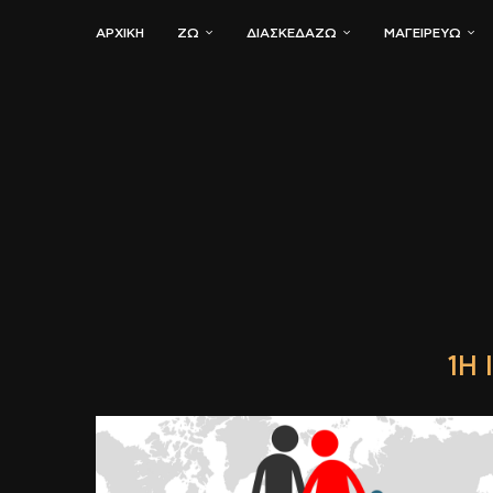
ΑΡΧΙΚΗ
ΖΏ
ΔΙΑΣΚΕΔΆΖΩ
ΜΑΓΕΙΡΕΎΩ
1Η