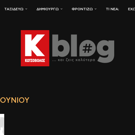
ΤΑΞΙΔΕΎΩ
ΔΗΜΙΟΥΡΓΏ
ΦΡΟΝΤΊΖΩ
ΤΙ ΝΈΑ;
ΈΧΩ
 ΙΟΥΝΊΟΥ