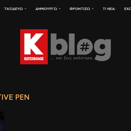
ΤΑΞΙΔΕΎΩ
ΔΗΜΙΟΥΡΓΏ
ΦΡΟΝΤΊΖΩ
ΤΙ ΝΈΑ;
ΈΧΩ
IVE PEN