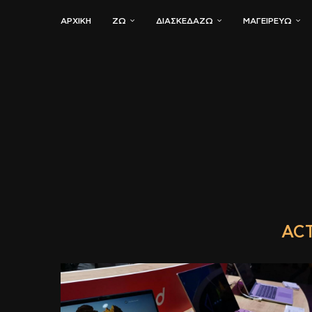
ΑΡΧΙΚΗ
ΖΏ
ΔΙΑΣΚΕΔΆΖΩ
ΜΑΓΕΙΡΕΎΩ
ACT