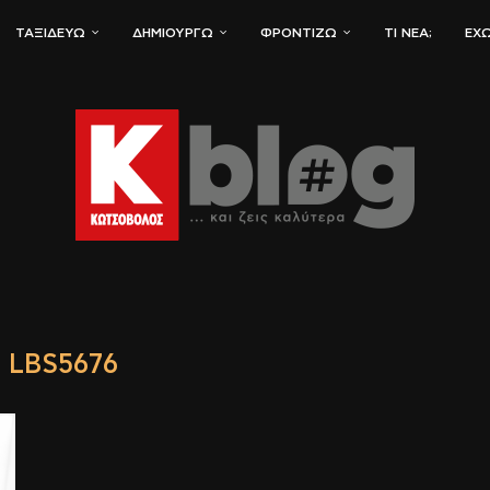
ΤΑΞΙΔΕΎΩ
ΔΗΜΙΟΥΡΓΏ
ΦΡΟΝΤΊΖΩ
ΤΙ ΝΈΑ;
ΈΧΩ
 LBS5676