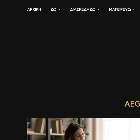
ΑΡΧΙΚΗ
ΖΏ
ΔΙΑΣΚΕΔΆΖΩ
ΜΑΓΕΙΡΕΎΩ
AEG