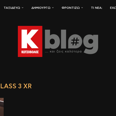
ΤΑΞΙΔΕΎΩ
ΔΗΜΙΟΥΡΓΏ
ΦΡΟΝΤΊΖΩ
ΤΙ ΝΈΑ;
ΈΧΩ
GLASS 3 XR