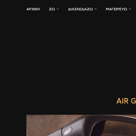
ΑΡΧΙΚΗ
ΖΏ
ΔΙΑΣΚΕΔΆΖΩ
ΜΑΓΕΙΡΕΎΩ
AIR 