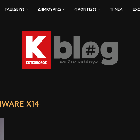
ΤΑΞΙΔΕΎΩ
ΔΗΜΙΟΥΡΓΏ
ΦΡΟΝΤΊΖΩ
ΤΙ ΝΈΑ;
ΈΧΩ
NWARE X14