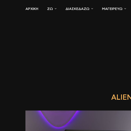
ΑΡΧΙΚΗ
ΖΏ
ΔΙΑΣΚΕΔΆΖΩ
ΜΑΓΕΙΡΕΎΩ
ALIE