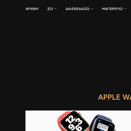
ΑΡΧΙΚΗ
ΖΏ
ΔΙΑΣΚΕΔΆΖΩ
ΜΑΓΕΙΡΕΎΩ
APPLE W