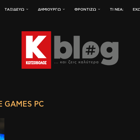
ΤΑΞΙΔΕΎΩ
ΔΗΜΙΟΥΡΓΏ
ΦΡΟΝΤΊΖΩ
ΤΙ ΝΈΑ;
ΈΧΩ
E GAMES PC