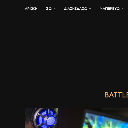
ΑΡΧΙΚΗ
ΖΏ
ΔΙΑΣΚΕΔΆΖΩ
ΜΑΓΕΙΡΕΎΩ
BATTL