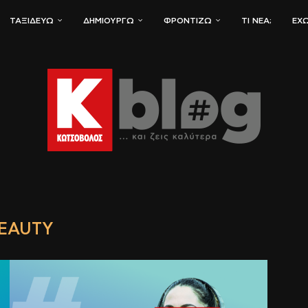
ΤΑΞΙΔΕΎΩ
ΔΗΜΙΟΥΡΓΏ
ΦΡΟΝΤΊΖΩ
ΤΙ ΝΈΑ;
ΈΧΩ
EAUTY