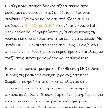
Η καθημερινή άσκηση δεν χρειάζεται απαραίτητα
συνδρομή σε γυμναστήριο. Χρειάζεται απλώς λίγη
συνέπεια, λίγο χώρο και τον σωστό εξοπλισμό. Ο
διάδρομος
ST-150 της ALPINE
συνδυάζει κομψό total
black design και αθόρυβη λειτουργία για να κάνεις τη
γυμναστική σου εύκολα, άνετα και χωρίς να ενοχλείς. Με
μοτέρ DC 1,5 HP και ταχύτητες από 1 έως 10 km/h, σου
επιτρέπει να επιλέγεις μεταξύ περπατήματος και ελαφρού
τρεξίματος, πάντα με ασφάλεια και σταθερότητα.
Η άνετη επιφάνεια τρεξίματος 117×45 cm, η LED οθόνη
με όλες τις βασικές ενδείξεις (χρόνος, ταχύτητα,
θερμίδες, παλμοί) και οι διακόπτες ελέγχου στις
χειρολαβές, κάνουν την προπόνησή σου απλή και
ευχάριστη. Διαθέτει 15 προκαθορισμένα προγράμματα για
να μην βαριέσαι ποτέ, ενώ η αντικραδασμική του
επιφάνεια με 6 σημεία ελαστομερούς στήριξης φροντίζει