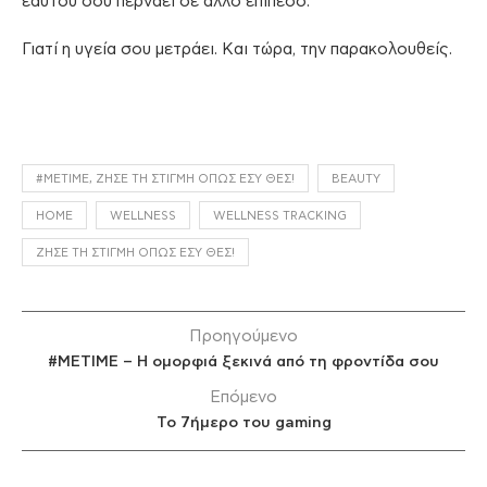
εαυτού σου περνάει σε άλλο επίπεδο.
Γιατί η υγεία σου μετράει. Και τώρα, την παρακολουθείς.
#METIME, ΖΉΣΕ ΤΗ ΣΤΙΓΜΉ ΌΠΩΣ ΕΣΎ ΘΕΣ!
BEAUTY
HOME
WELLNESS
WELLNESS TRACKING
ΖΉΣΕ ΤΗ ΣΤΙΓΜΗ ΌΠΩΣ ΕΣΎ ΘΕΣ!
Προηγούμενο
#ΜΕΤΙΜΕ – Η ομορφιά ξεκινά από τη φροντίδα σου
Επόμενο
Το 7ήμερο του gaming