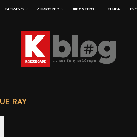
ΤΑΞΙΔΕΎΩ
ΔΗΜΙΟΥΡΓΏ
ΦΡΟΝΤΊΖΩ
ΤΙ ΝΈΑ;
ΈΧΩ
UE-RAY