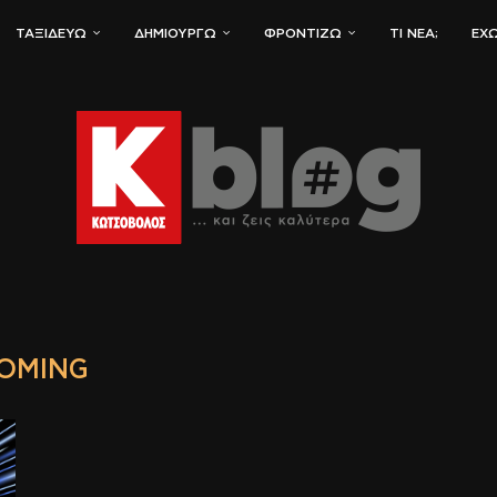
ΤΑΞΙΔΕΎΩ
ΔΗΜΙΟΥΡΓΏ
ΦΡΟΝΤΊΖΩ
ΤΙ ΝΈΑ;
ΈΧΩ
OMING