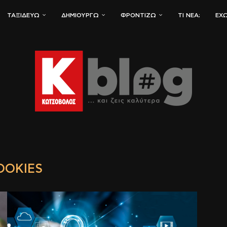
ΤΑΞΙΔΕΎΩ
ΔΗΜΙΟΥΡΓΏ
ΦΡΟΝΤΊΖΩ
ΤΙ ΝΈΑ;
ΈΧΩ
OOKIES