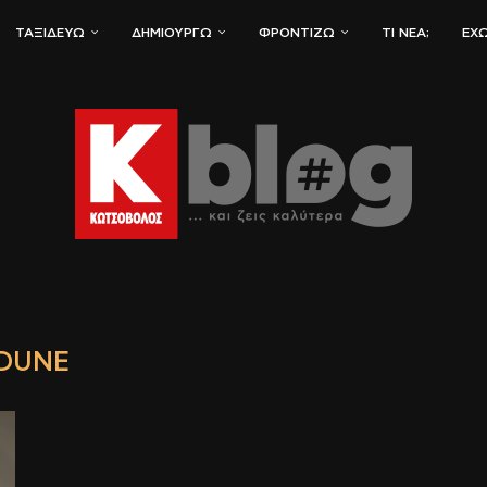
ΤΑΞΙΔΕΎΩ
ΔΗΜΙΟΥΡΓΏ
ΦΡΟΝΤΊΖΩ
ΤΙ ΝΈΑ;
ΈΧΩ
DUNE