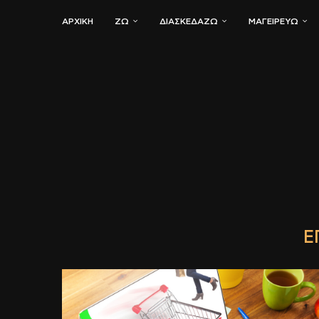
ΑΡΧΙΚΗ
ΖΏ
ΔΙΑΣΚΕΔΆΖΩ
ΜΑΓΕΙΡΕΎΩ
Ε