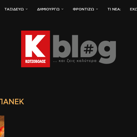
ΤΑΞΙΔΕΎΩ
ΔΗΜΙΟΥΡΓΏ
ΦΡΟΝΤΊΖΩ
ΤΙ ΝΈΑ;
ΈΧΩ
ΠΑΝΕΚ