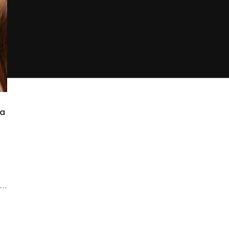
ια
 …