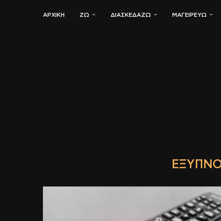
ΑΡΧΙΚΗ
ΖΏ
ΔΙΑΣΚΕΔΆΖΩ
ΜΑΓΕΙΡΕΎΩ
ΈΞΥΠΝΟ