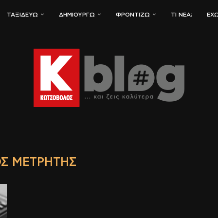
ΤΑΞΙΔΕΎΩ
ΔΗΜΙΟΥΡΓΏ
ΦΡΟΝΤΊΖΩ
ΤΙ ΝΈΑ;
ΈΧΩ
Σ ΜΕΤΡΗΤΉΣ