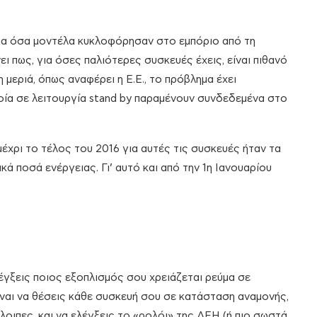
 για όσα μοντέλα κυκλοφόρησαν στο εμπόριο από τη
ι πως, για όσες παλιότερες συσκευές έχεις, είναι πιθανό
 μεριά, όπως αναφέρει η Ε.Ε., το πρόβλημα έχει
οία σε λειτουργία stand by παραμένουν συνδεδεμένα στο
έχρι το τέλος του 2016 για αυτές τις συσκευές ήταν τα
ά ποσά ενέργειας. Γι’ αυτό και από την 1η Ιανουαρίου
λέγξεις ποιος εξοπλισμός σου χρειάζεται ρεύμα σε
ίναι να θέσεις κάθε συσκευή σου σε κατάσταση αναμονής,
οιπες, και να ελέγξεις το «ρολόι» της ΔΕΗ (ή πιο σωστά