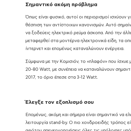
Σημαντικό ακόμη πρόβλημα
Όπως είναι φυσικό, αυτοί οι περιορισμοί ισχύουν
θέσπιση των αντίστοιχων κανονισμών. Αυτό σημαίνε
να ξοδεύεις ηλεκτρικό ρεύμα άσκοπα. Από την άλλη
μεταφερθεί στα μοντέρνα ηλεκτρονικά είδη, τα οπ
ίντερνετ και επομένως καταναλώνουν ενέργεια.
Σύμφωνα με την Κομισιόν, το «πλαφόν» που ίσχυε μ
20-80 Watt, με συνέπεια να καταναλώνουν σημαντικ
2017, το όριο έπεσε στα 3-12 Watt.
Έλεγξε τον εξοπλισμό σου
Επομένως, ακόμη και σήμερα είναι σημαντικό να ε
λειτουργία stand-by. Ο πιο χονδροειδής τρόπος ε
αφότου απενεργοποιήσεις όλες τις υπόλοιπες υπόλ