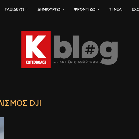
ΤΑΞΙΔΕΎΩ
ΔΗΜΙΟΥΡΓΏ
ΦΡΟΝΤΊΖΩ
ΤΙ ΝΈΑ;
ΈΧΩ
ΙΣΜΌΣ DJI