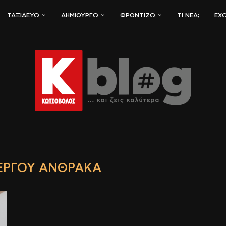
ΤΑΞΙΔΕΎΩ
ΔΗΜΙΟΥΡΓΏ
ΦΡΟΝΤΊΖΩ
ΤΙ ΝΈΑ;
ΈΧΩ
ΕΡΓΟΎ ΆΝΘΡΑΚΑ