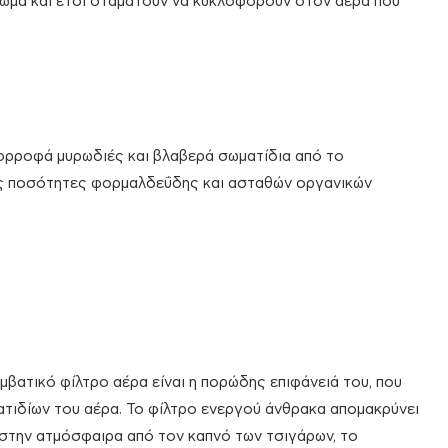
τωμα και έτσι σταματούν να κυκλοφορούν στον αέρα που
απορροφά μυρωδιές και βλαβερά σωματίδια από το
ις ποσότητες φορμαλδεΰδης και ασταθών οργανικών
βατικό φίλτρο αέρα είναι η πορώδης επιφάνειά του, που
τιδίων του αέρα. Το φίλτρο ενεργού άνθρακα απομακρύνει
στην ατμόσφαιρα από τον καπνό των τσιγάρων, το