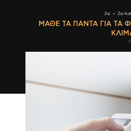
Ζώ
Ζώ Κα
ΜΆΘΕ ΤΑ ΠΆΝΤΑ ΓΙΑ ΤΑ 
ΚΛΙΜ
1