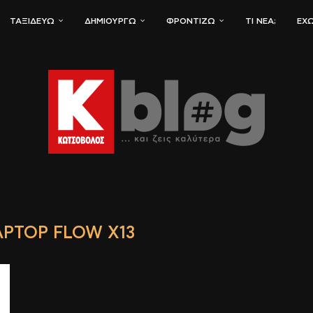
ΤΑΞΙΔΕΎΩ
ΔΗΜΙΟΥΡΓΏ
ΦΡΟΝΤΊΖΩ
ΤΙ ΝΈΑ;
ΈΧΩ
PTOP FLOW X13