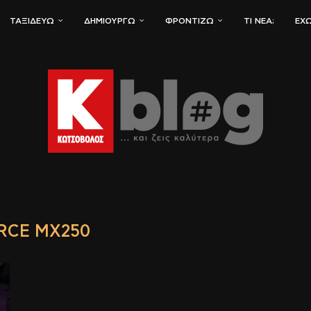
ΤΑΞΙΔΕΎΩ
ΔΗΜΙΟΥΡΓΏ
ΦΡΟΝΤΊΖΩ
ΤΙ ΝΈΑ;
ΈΧΩ
RCE MX250