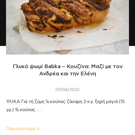
Γλυκό ψωμί Babka – Κουζίνα: Μαζί με τον
Ανδρέα και την Ελένη
09/04/2020
ΥΛΙΚΑ Για τη ζύμη ¼ κούπας ζάχαρη 2 κ.γ. ξηρή μαγιά (15
γρ.) ¾ κούπας …
Περισσότερα