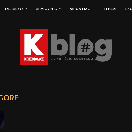
ΤΑΞΙΔΕΎΩ
ΔΗΜΙΟΥΡΓΏ
ΦΡΟΝΤΊΖΩ
ΤΙ ΝΈΑ;
ΈΧΩ
GORE