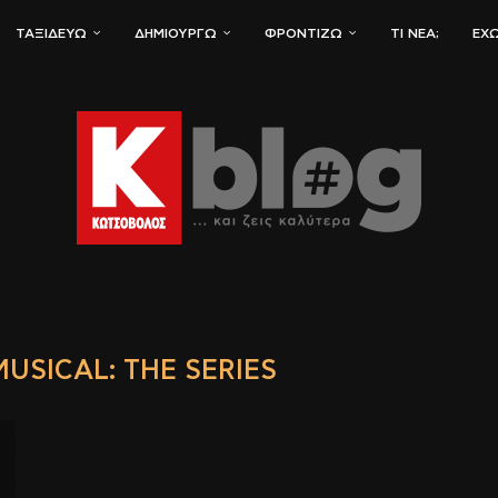
ΤΑΞΙΔΕΎΩ
ΔΗΜΙΟΥΡΓΏ
ΦΡΟΝΤΊΖΩ
ΤΙ ΝΈΑ;
ΈΧΩ
USICAL: THE SERIES