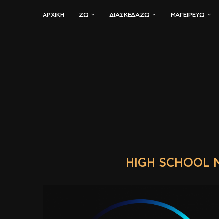
ΑΡΧΙΚΗ
ΖΏ
ΔΙΑΣΚΕΔΆΖΩ
ΜΑΓΕΙΡΕΎΩ
HIGH SCHOOL M