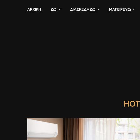
ΑΡΧΙΚΗ
ΖΏ
ΔΙΑΣΚΕΔΆΖΩ
ΜΑΓΕΙΡΕΎΩ
HOT