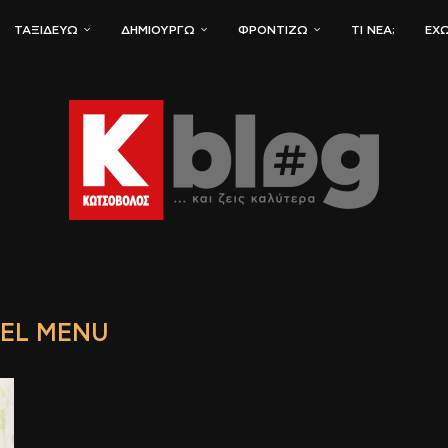
ΤΑΞΙΔΕΎΩ
ΔΗΜΙΟΥΡΓΏ
ΦΡΟΝΤΊΖΩ
ΤΙ ΝΈΑ;
ΈΧΩ
EL MENU