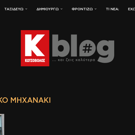
ΤΑΞΙΔΕΎΩ
ΔΗΜΙΟΥΡΓΏ
ΦΡΟΝΤΊΖΩ
ΤΙ ΝΈΑ;
ΈΧΩ
ΚΌ ΜΗΧΑΝΆΚΙ