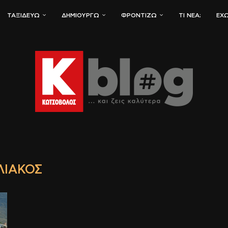
ΤΑΞΙΔΕΎΩ
ΔΗΜΙΟΥΡΓΏ
ΦΡΟΝΤΊΖΩ
ΤΙ ΝΈΑ;
ΈΧΩ
ΛΙΑΚΌΣ