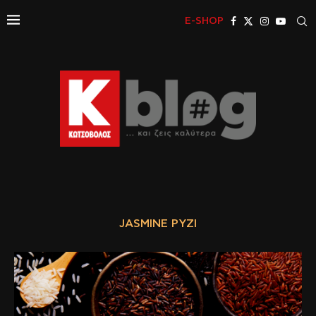
E-SHOP
JASMINE ΡΎΖΙ