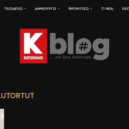
ΤΑΞΙΔΕΎΩ
ΔΗΜΙΟΥΡΓΏ
ΦΡΟΝΤΊΖΩ
ΤΙ ΝΈΑ;
ΈΧΩ
LUTORTUT