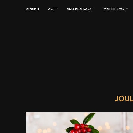
ΑΡΧΙΚΗ
ΖΏ
ΔΙΑΣΚΕΔΆΖΩ
ΜΑΓΕΙΡΕΎΩ
JOU