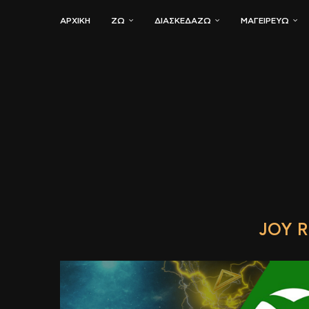
ΑΡΧΙΚΗ
ΖΏ
ΔΙΑΣΚΕΔΆΖΩ
ΜΑΓΕΙΡΕΎΩ
JOY R