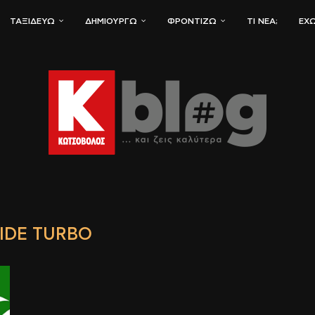
ΤΑΞΙΔΕΎΩ
ΔΗΜΙΟΥΡΓΏ
ΦΡΟΝΤΊΖΩ
ΤΙ ΝΈΑ;
ΈΧΩ
IDE TURBO