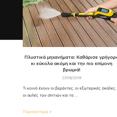
Πλυστικά μηχανήματα: Καθάρισε γρήγορ
κι εύκολα ακόμη και την πιο επίμονη
βρωμιά!
27/08/2018
Τι κοινό έχουν οι βεράντες, οι εξωτερικές σκάλες,
οι αυλές των σπιτιών και τα …
Περισσότερα