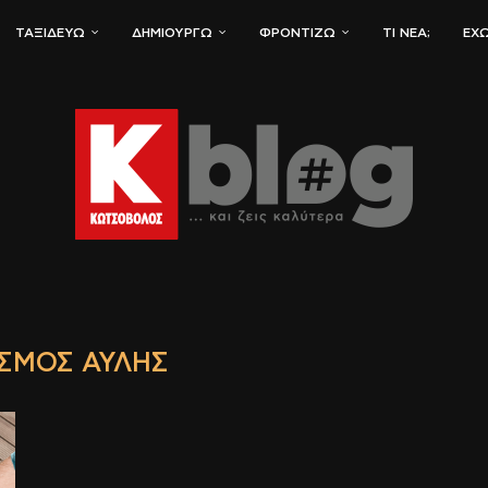
ΤΑΞΙΔΕΎΩ
ΔΗΜΙΟΥΡΓΏ
ΦΡΟΝΤΊΖΩ
ΤΙ ΝΈΑ;
ΈΧΩ
ΣΜΌΣ ΑΥΛΉΣ