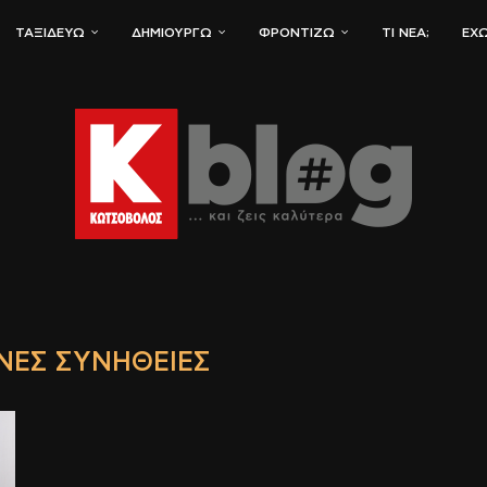
ΤΑΞΙΔΕΎΩ
ΔΗΜΙΟΥΡΓΏ
ΦΡΟΝΤΊΖΩ
ΤΙ ΝΈΑ;
ΈΧΩ
ΝΈΣ ΣΥΝΉΘΕΙΕΣ