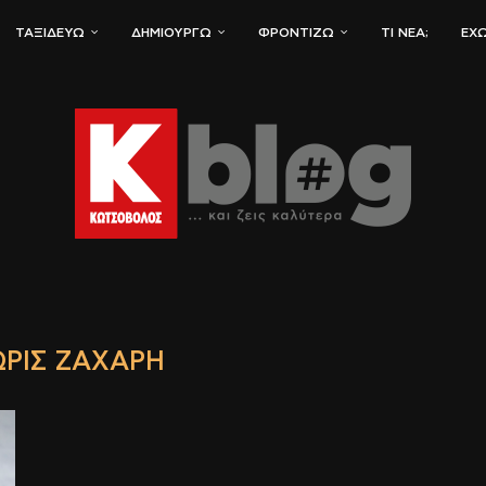
ΤΑΞΙΔΕΎΩ
ΔΗΜΙΟΥΡΓΏ
ΦΡΟΝΤΊΖΩ
ΤΙ ΝΈΑ;
ΈΧΩ
ΩΡΊΣ ΖΆΧΑΡΗ