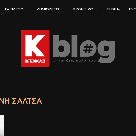
ΤΑΞΙΔΕΎΩ
ΔΗΜΙΟΥΡΓΏ
ΦΡΟΝΤΊΖΩ
ΤΙ ΝΈΑ;
ΈΧΩ
ΝΗ ΣΆΛΤΣΑ