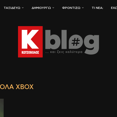
ΤΑΞΙΔΕΎΩ
ΔΗΜΙΟΥΡΓΏ
ΦΡΟΝΤΊΖΩ
ΤΙ ΝΈΑ;
ΈΧΩ
ΌΛΑ XBOX