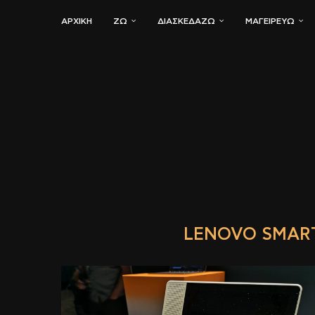
ΑΡΧΙΚΗ
ΖΏ
ΔΙΑΣΚΕΔΆΖΩ
ΜΑΓΕΙΡΕΎΩ
LENOVO SMART