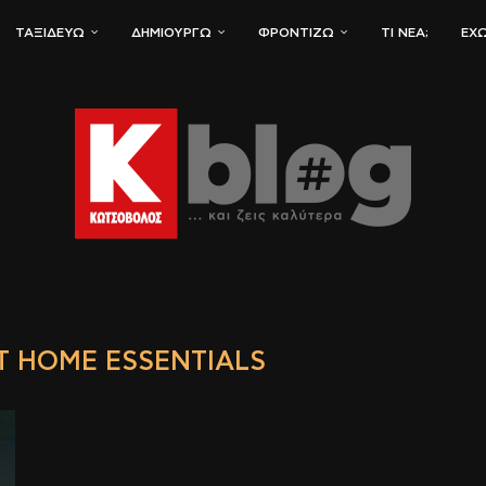
ΤΑΞΙΔΕΎΩ
ΔΗΜΙΟΥΡΓΏ
ΦΡΟΝΤΊΖΩ
ΤΙ ΝΈΑ;
ΈΧΩ
 HOME ESSENTIALS