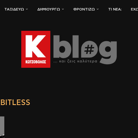
ΤΑΞΙΔΕΎΩ
ΔΗΜΙΟΥΡΓΏ
ΦΡΟΝΤΊΖΩ
ΤΙ ΝΈΑ;
ΈΧΩ
MBITLESS