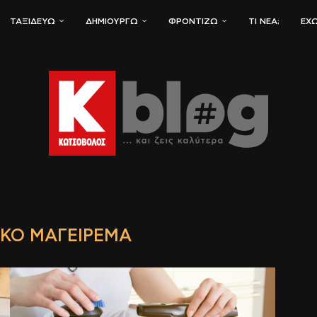
ΤΑΞΙΔΕΎΩ
ΔΗΜΙΟΥΡΓΏ
ΦΡΟΝΤΊΖΩ
ΤΙ ΝΈΑ;
ΈΧΩ
ΚΌ ΜΑΓΕΊΡΕΜΑ