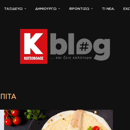
ΤΑΞΙΔΕΎΩ
ΔΗΜΙΟΥΡΓΏ
ΦΡΟΝΤΊΖΩ
ΤΙ ΝΈΑ;
ΈΧΩ
ΠΊΤΑ