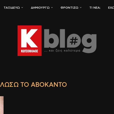
ΤΑΞΙΔΕΎΩ
ΔΗΜΙΟΥΡΓΏ
ΦΡΟΝΤΊΖΩ
ΤΙ ΝΈΑ;
ΈΧΩ
ΑΛΏΣΩ ΤΟ ΑΒΟΚΆΝΤΟ