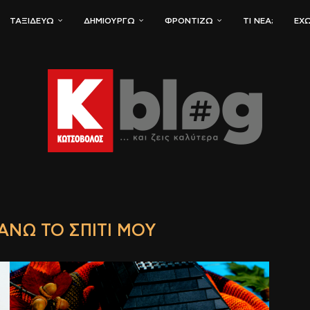
ΤΑΞΙΔΕΎΩ
ΔΗΜΙΟΥΡΓΏ
ΦΡΟΝΤΊΖΩ
ΤΙ ΝΈΑ;
ΈΧΩ
ΆΝΩ ΤΟ ΣΠΊΤΙ ΜΟΥ