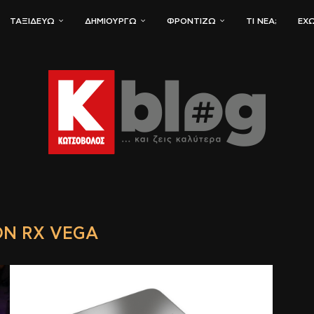
ΤΑΞΙΔΕΎΩ
ΔΗΜΙΟΥΡΓΏ
ΦΡΟΝΤΊΖΩ
ΤΙ ΝΈΑ;
ΈΧΩ
N RX VEGA