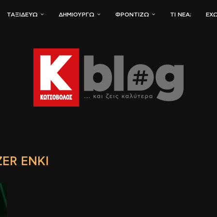
ΤΑΞΙΔΕΎΩ
ΔΗΜΙΟΥΡΓΏ
ΦΡΟΝΤΊΖΩ
ΤΙ ΝΈΑ;
ΈΧΩ
ER ENKI