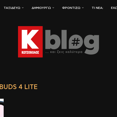
ΤΑΞΙΔΕΎΩ
ΔΗΜΙΟΥΡΓΏ
ΦΡΟΝΤΊΖΩ
ΤΙ ΝΈΑ;
ΈΧΩ
BUDS 4 LITE