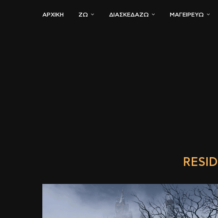
ΑΡΧΙΚΗ
ΖΏ
ΔΙΑΣΚΕΔΆΖΩ
ΜΑΓΕΙΡΕΎΩ
RESID