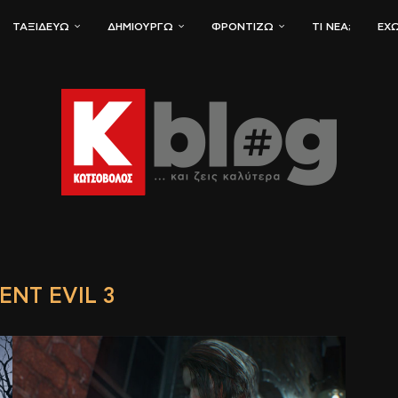
ΤΑΞΙΔΕΎΩ
ΔΗΜΙΟΥΡΓΏ
ΦΡΟΝΤΊΖΩ
ΤΙ ΝΈΑ;
ΈΧΩ
ENT EVIL 3