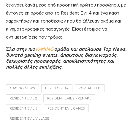
ξεκινάει, ξανά μέσα από προοπτική πρώτου προσώπου, με
έντονες επιρροές από το Resident Evil 4 και ένα καστ
χαρακτήρων και τοποθεσιών που θα ζήλευαν ακόμα και
κινηματογραφικές παραγωγές. Είσαι έτοιμος να
αντιμετωπίσεις τον τρόμο;
Έλα στην πιο
K-MING
ομάδα και απόλαυσε Top News,
δυνατά gaming events, άπαιχτους διαγωνισμούς,
ξεχωριστές προσφορές, αποκλειστικότητες και
πολλές άλλες εκπλήξεις.
GAMING NEWS
HERE TO PLAY
PORTALFEED
RESIDENT EVIL 2
RESIDENT EVIL 2 - REMAKE
RESIDENT EVIL 3
RESIDENT EVIL GAMES
RESIDENT EVIL VILLAGE