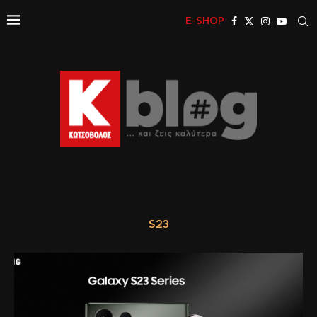
E-SHOP
S23