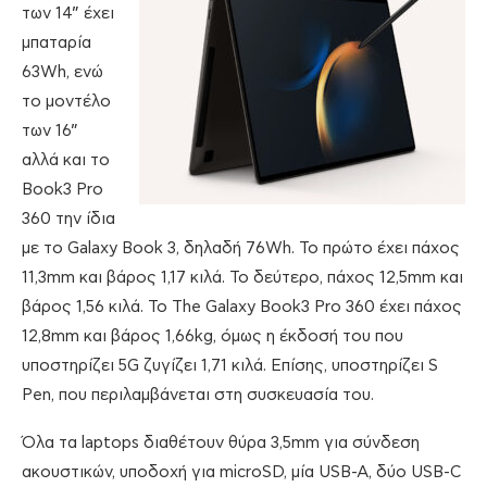
των 14” έχει
μπαταρία
63Wh, ενώ
το μοντέλο
των 16”
αλλά και το
Book3 Pro
360 την ίδια
με το Galaxy Book 3, δηλαδή 76Wh. Το πρώτο έχει πάχος
11,3mm και βάρος 1,17 κιλά. Το δεύτερο, πάχος 12,5mm και
βάρος 1,56 κιλά. Το The Galaxy Book3 Pro 360 έχει πάχος
12,8mm και βάρος 1,66kg, όμως η έκδοσή του που
υποστηρίζει 5G ζυγίζει 1,71 κιλά. Επίσης, υποστηρίζει S
Pen, που περιλαμβάνεται στη συσκευασία του.
Όλα τα laptops διαθέτουν θύρα 3,5mm για σύνδεση
ακουστικών, υποδοχή για microSD, μία USB-A, δύο USB-C