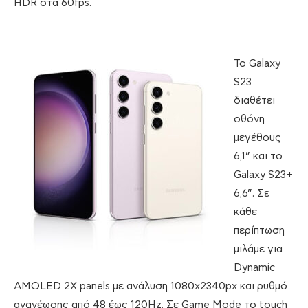
HDR στα 60fps.
Το Galaxy
S23
διαθέτει
οθόνη
μεγέθους
6,1” και το
Galaxy S23+
6,6”. Σε
κάθε
περίπτωση
μιλάμε για
Dynamic
AMOLED 2X panels με ανάλυση 1080x2340px και ρυθμό
ανανέωσης από 48 έως 120Hz. Σε Game Mode το touch