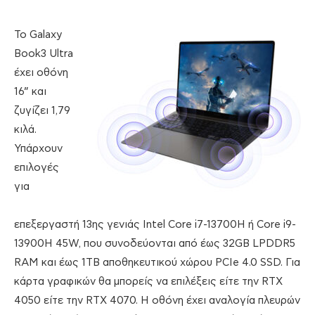
To Galaxy
Book3 Ultra
έχει οθόνη
16” και
ζυγίζει 1,79
κιλά.
Υπάρχουν
επιλογές
για
επεξεργαστή 13ης γενιάς Intel Core i7-13700H ή Core i9-
13900H 45W, που συνοδεύονται από έως 32GB LPDDR5
RAM και έως 1TB αποθηκευτικού χώρου PCIe 4.0 SSD. Για
κάρτα γραφικών θα μπορείς να επιλέξεις είτε την RTX
4050 είτε την RTX 4070. Η οθόνη έχει αναλογία πλευρών