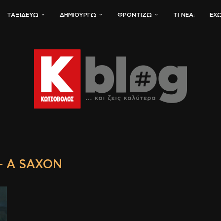
ΤΑΞΙΔΕΎΩ
ΔΗΜΙΟΥΡΓΏ
ΦΡΟΝΤΊΖΩ
ΤΙ ΝΈΑ;
ΈΧΩ
– A SAXON