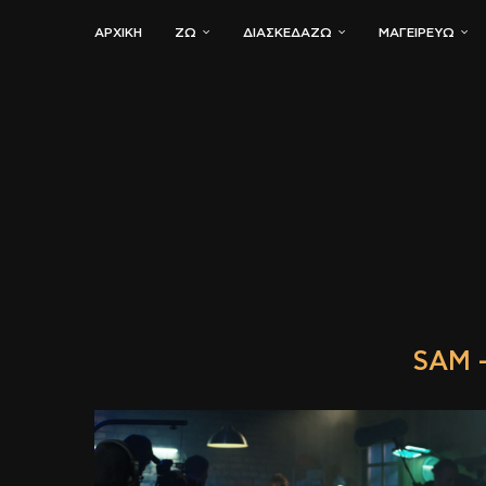
ΑΡΧΙΚΗ
ΖΏ
ΔΙΑΣΚΕΔΆΖΩ
ΜΑΓΕΙΡΕΎΩ
SAM 