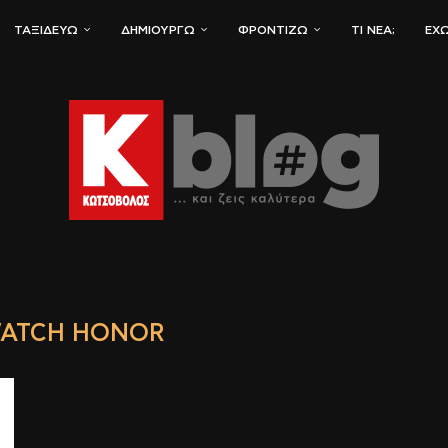
ΤΑΞΙΔΕΎΩ
ΔΗΜΙΟΥΡΓΏ
ΦΡΟΝΤΊΖΩ
ΤΙ ΝΈΑ;
ΈΧΩ
ATCH HONOR