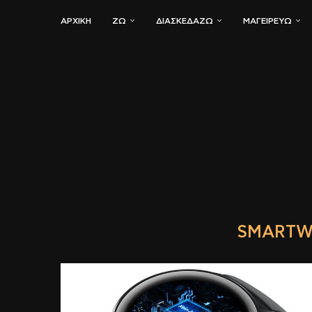
ΑΡΧΙΚΗ
ΖΏ
ΔΙΑΣΚΕΔΆΖΩ
ΜΑΓΕΙΡΕΎΩ
SMARTW